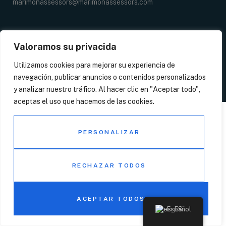
marimonassessors@marimonassessors.com
Valoramos su privacida
Utilizamos cookies para mejorar su experiencia de
© 2026 Copyright – Marimon Assessors
navegación, publicar anuncios o contenidos personalizados
Aviso legal
P. de Privacidad
P. de Cookies
y analizar nuestro tráfico. Al hacer clic en "Aceptar todo",
aceptas el uso que hacemos de las cookies.
PERSONALIZAR
RECHAZAR TODOS
ACEPTAR TODOS
Español