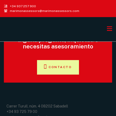
+34 937 257 900
marimonassessors@marimonassessors.com
Ayudamos en lo que necesites
Contacta con nosotros si tienes
alguna pregunta, inquietud o
necesitas asesoramiento
CONTACTO
Carrer Turull, núm. 4 08202 Sabadell
+34 93 725 79 00