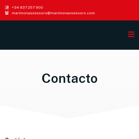
+34 937 257 900
marimonassessors@marimonassessors.com
Contacto